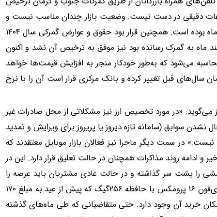
ر تلفن‌های همراه بازرگانان از طریق گمرکات جنوب و کرمان ترخیص
طلاعات دقیقی در دست نیست. وضعیت بازار چندان مناسب نیست و
با کمبود کالا مواجه هستیم که علت آن قطعی سامانه از اسفند ماه بوده است. همچنین قرار بود حقوق و عوارض گمرکی سال ۱۴۰۴
فند ماه به گمرک رسانده بود نیز موفق به ترخیص آن نشد و اکنون
رض گمرکی جدید محاسبه می‌شود که به‌طور خودکار منجر به افزایش قیمت‌ها خواهد
نا برای حقوق و عوارض گمرکی نیز از ۲۸ هزار تومان سال‌های قبل تغییر کرده و بانک مرکزی قرار است آن را با نرخ
 می‌گوید: «در مورد تخصیص ارز نیز مشکلاتی از محل صادرات غیر
 نشدن سوابق (سامانه تازه دیروز یا پریروز برای ویرایش و تمدید
.» در سمت دیگر ماجرا نیز فعالان بازار موبایل معتقدند که
یر و ادامه روند مذاکرات همچنان در حالت تعلیق قرار دارد. این در
ی را پشت سر گذاشته و در حالت عادی مشتریان باید عرصه را
برای خرید مناسب ببینند. یکی از این فروشندگان معتقد است آی‌فون ۱۶ پرومکس با حافظه ۲۵۶گیگ که پیش از عید به مبلغ ۱۷۰
رسید اکنون با ۱۴۵ میلیون تومان امکان خرید آن وجود دارد. حتی متقاضیانی که طی ماه‌های گذشته