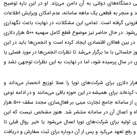
 دستگاه‌های دولتی به آن دامن می‌زند. او در این باره توضیح
د و منجر به قطعی یک ماهه سامانه، عدم امکان ویرایش اطلاعات
 فزونی گرفته است. تمامی این مشکلات، در نهایت باعث نگهداری
کالا‌ها در گمرکات و نرسیدن آنها به دست مصرف‌کننده نهایی می‌شود. در حال حاضر نیز موضوع قطع کامل سهمیه ۵۰۰ هزار دلاری
 در بین فعالان اقتصادی ایجاد کرده است و انجمن‌ها باید در این
جلساتی با ما برگزار می‌شد تا نظرات انجمن‌ها در مورد فصلی یا
ن سهمیه یا اختصاص یک سهمیه ۵۰۰ هزار دلاری در سال پرسیده شود، اما در نهایت به این نظرات توجهی نشد و
ی از تجار فعال در زمینه واردات موبایل حذف سهمیه ۵۰۰هزار دلاری برای شرکت‌های نوپا را عملا توزیع انحصار می‌داند و
ده‌اند برای همیشه در این حوزه باقی می‌مانند و در ادامه نوعی
انحصار یک شبه به وجود خواهد آمد. البته روز سه‌شنبه ابلاغیه‌ای از سامانه جامع تجارت مبنی بر فعال‌سازی مجدد سقف ۵۰۰ هزار
راه و اعمال آن در سامانه منتشر شد. هنوز مشخص نیست که این
ت خواهد بود؛ آیا همان سقف ۵۰۰ هزار دلاری اولیه برای شرکت‌های نوپا اعمال می‌شود یا خیر. روال قبلی تا
کننده ۵۰۰ هزار دلار کالا ترخیص و رفع تعهد می‌کرد و پس از آن دوباره برای ثبت سفارش و دریافت