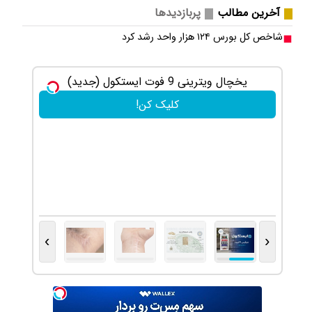
آخرین مطالب
پربازدیدها
شاخص کل بورس ۱۲۴ هزار واحد رشد کرد
یخچال ویترینی 9 فوت ایستکول (جدید)
خرید شمش
کلیک کن!
›
‹