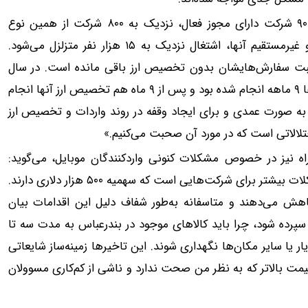
یکی از فعالان حوزه موبایل در این باره، می‌گوید: «از حدود ۹۰۰ شرکت دارای مجوز فعال، نزدیک به ۸۰۰ شرکت از همین نوع
شرکت‌های نوپا هستند؛ بنابراین با احتساب نیروی مستقیم و غیرمستقیم آنها، اشتغال نزدیک به ۱۵ هزار نفر متزلزل می‌شود.
نه همواره وجود داشته و شرکت‌ها گاه تا ۱۲ ماه ثبت سفارش‌هایشان بدون تخصیص ارز باقی مانده است. در سال
گذشته نیز به خاطر داریم که چه اتفاقاتی رخ داد؛ ثبت سفارش‌ها ۹ ماهه انجام شده بود و پس از ۹ ماه هم تخصیص ارز آنها انجام
ه به صورت عمدی و برای ایجاد وقفه در روند واردات و تخصیص ارز
ختلالاتی است که در مورد آن صحبت می‌کنیم.»
ه نیز در خصوص مشکلات کنونی واردکنندگان موبایل، می‌گوید:
«مشکلات بسیاری در حال حاضر برای تجار وجود دارد. این مشکلات بیشتر برای شرکت‌هایی است که سهمیه ۵۰۰ هزار دلاری دارند.
هش می‌دهند و متاسفانه به‌طور شفاف دلیل این اقدامات بیان
رده شود، چرا باید کالا‌های موجود در بندرعباس به مدت سه تا
یار یا سایر مکان‌ها نگهداری شوند. این تاخیر‌ها زمینه‌ساز شایعاتی
قیمت بالاتر که به نظر من صحت ندارد و ناشی از کم‌کاری مسوولان