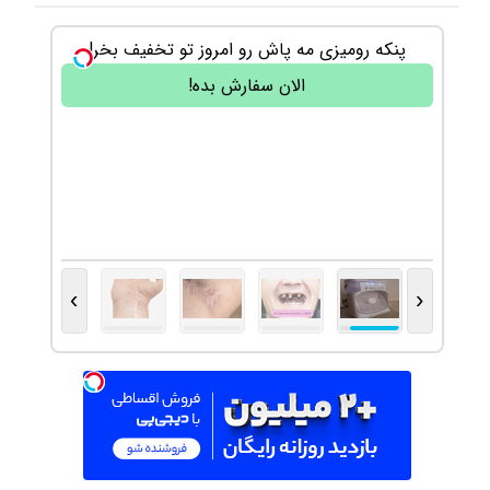
پنکه رومیزی مه پاش رو امروز تو تخفیف بخر!
الان سفارش بده!
›
‹