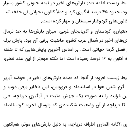
زیست ادامه داد: بارش‌های اخیر در نیمه جنوبی کشور بسیار
راهگشا بود. تالاب جازموریان که به کانون گردوغبار تبدیل شده بود، حدود ۴۵ درصد آبگیری کرد و عملاً کانون بحرانی آن حذف شد.
انون‌های گردوغبار سیستان را مهار کرده است.
تیاری، کردستان و آذربایجان غربی، میزان بارش‌ها به حد نرمال
رش‌های اخیر در شمال‌ غرب کشور، ماهیت برفی آن بود. بارش برف
در فصل گرما حیاتی است. بر اساس آخرین پایش‌هایی که تا هفته
قبل انجام شد، سطح آبگرفتگی دریاچه حدود ۱۵.۹ درصد بود که اکنون به ۱۶ درصد رسیده است اما نکته مهم‌تر از این عدد فعلی،
زیست افزود: از آنجا که عمده بارش‌های اخیر در حوضه آبریز
ا گرم شدن هوا در اسفندماه و فروردین، این ذخایر برفی ذوب و
ه این فرایند را به صورت یک جهش مثبت در آبگیری دریاچه، طی
ینده (۱۴۰۵) شاهد خواهیم بود تا دریاچه از آن وضعیت شکننده‌ای که پارسال تجربه کرد، فاصله
وی افزود: در مورد اکوسیستم پیرامونی هم خوشبختانه تالاب‌های ۱۱گانه اقماری اطراف دریاچه، به دلیل بارش‌های موثر، هم‌اکنون