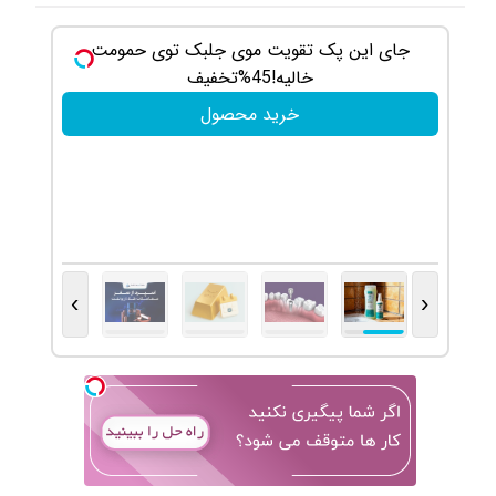
جای این پک تقویت موی جلبک توی حمومت
۲۵٪ تخفیف ایمپلنت تا پایان
خالیه!45%تخفیف
خرید محصول
›
‹