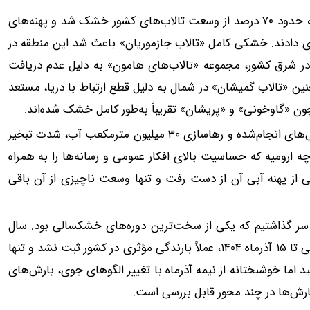
وی تصریح کرد: متأسفانه در سالی که گذشت، برآورد می‌شود که حدود ۷۰ درصد از وسعت تالاب‌های کشور خشک شد و پهنه‌های
دادند. خشکی کامل «تالاب جازموریان» باعث شد این منطقه در
دیل شود. در شرق کشور، مجموعه «تالاب‌های هامون» به دلیل عدم دریافت
ن «تالاب گمیشان» در شمال به دلیل قطع ارتباط با دریا، مستعد
ن «گاوخونی» و «پریشان» تقریباً به‌طور کامل خشک شده‌اند.
لاهیجان‌زاده تصریح کرد: در مورد «تالاب بختگان» با وجود تلاش‌های انجام‌شده و رهاسازی ۳۰ میلیون مترمکعب آب، شدت تبخیر
ه ارومیه که حساسیت بالای افکار عمومی و رسانه‌ها را به همراه
ی نداشت و در تابستان ۱۴۰۴ بخش بزرگی از پهنه آبی آن از دست رفت و تنها وسعت ناچیزی از آن باقی
ا سال آبی بسیار دشواری را در ۱۴۰۳ و ۱۴۰۴ پشت سر گذاشتیم که یکی از سخت‌ترین دوره‌های خشکسالی بود. سال
آبی جدید نیز شروع خوبی نداشت. در ماه‌های مهر و آبان و حتی تا ۱۵ آذرماه ۱۴۰۴، عملاً بارندگی مؤثری در کشور ثبت نشد و تنها
ید اما خوشبختانه از نیمه آذرماه با تغییر الگوهای جوی، بارش‌های
 بارش‌ها در چند محور قابل بررسی است.