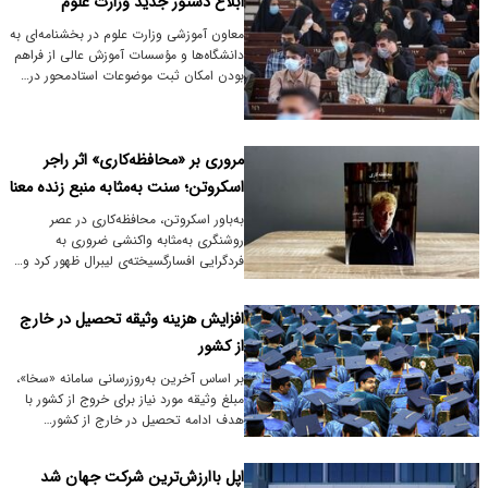
ابلاغ دستور جدید وزارت علوم
معاون آموزشی وزارت علوم در بخشنامه‌ای به
دانشگاه‌ها و مؤسسات آموزش عالی از فراهم
بودن امکان ثبت موضوعات استادمحور در…
مروری بر «محافظه‌کاری» اثر راجر
اسکروتن؛ سنت به‌مثابه منبع زنده‌ معنا
به‌باور اسکروتن، محافظه‌کاری در عصر
روشنگری به‌مثابه واکنشی ضروری به
فردگرایی افسارگسیخته‌ی لیبرال ظهور کرد و…
افزایش هزینه وثیقه تحصیل در خارج
از کشور
بر اساس آخرین به‌روزرسانی سامانه «سخا»،
مبلغ وثیقه مورد نیاز برای خروج از کشور با
هدف ادامه تحصیل در خارج از کشور…
اپل باارزش‌ترین شرکت جهان شد