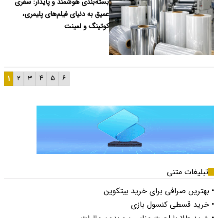
بسته‌بندی هوشمند و پایدار: سفری
عمیق به دنیای فیلم‌های پلیمری،
کوتینگ و لمینت
۱
۲
۳
۴
۵
۶
تبلیغات متنی
• بهترین صرافی برای خرید بیتکوین
• خرید قسطی کنسول بازی