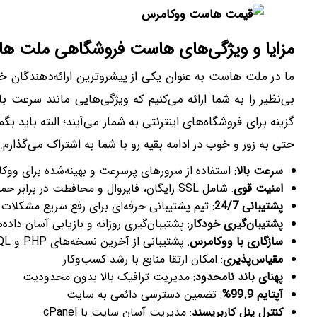
مزایا و ویژگی‌های هاست فروشگاهی ملت‌ ه
ما در ملت‌ هاست به عنوان یکی از پیشروترین ارائه‌دهندگان
بی‌نظیر را به شما ارائه می‌کنیم که ویژگی‌هایی مانند سرعت با
گزینه برای فروشگاه‌های اینترنتی به شمار می‌آیند؛ البته باید ب
حتی به زور و خوب در ادامه بقیه رو با شما به اشتراک می‌گذارم.
سرعت بالا
: استفاده از سرورهای پرسرعت و بهینه‌شده برای ووک
امنیت قوی
: شامل SSL رایگان، فایروال و محافظت در برابر حملات DDoS
پشتیبانی 24/7
: تیم پشتیبانی حرفه‌ای برای رفع سریع مشکلات
پشتیبان‌گیری خودکار
: پشتیبان‌گیری روزانه و بازیابی آسان داده‌ه
سازگاری با ووکامرس
: پشتیبانی از آخرین نسخه‌های PHP و MySQL
مقیاس‌پذیری
: امکان ارتقا منابع با رشد کسب‌وکار
پهنای باند نامحدود
: مدیریت ترافیک بالا بدون محدودیت
آپتایم 99.9%
: تضمین دسترسی دائمی به سایت
کنترل پنل کاربرپسند
: مدیریت آسان سایت با cPanel