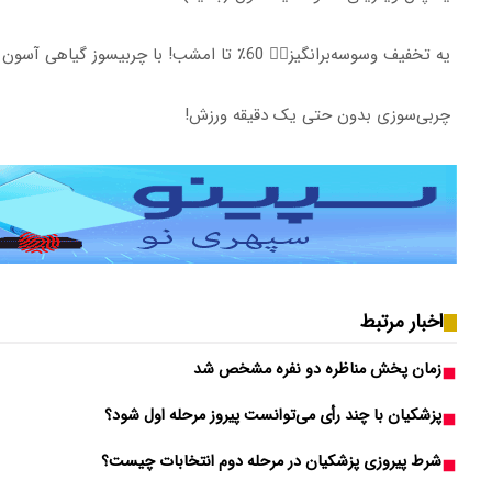
یه تخفیف وسوسه‌برانگیز👈🏻 60٪ تا امشب! با چربیسوز گیاهی آسون لاغر شو
چربی‌سوزی بدون حتی یک دقیقه ورزش!
اخبار مرتبط
زمان پخش مناظره دو نفره مشخص شد
پزشکیان با چند رأی می‌توانست پیروز مرحله اول شود؟
شرط پیروزی پزشکیان در مرحله دوم انتخابات چیست؟