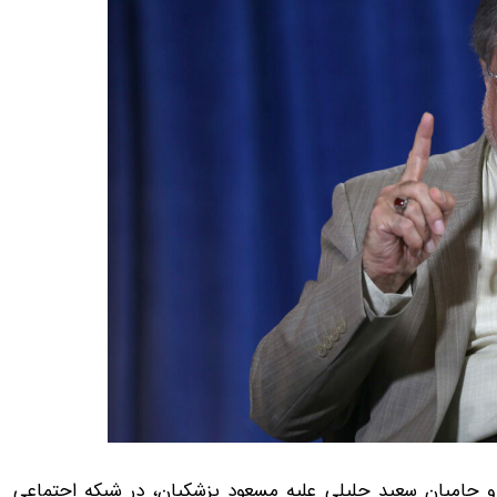
 تندروها و حامیان سعید جلیلی علیه مسعود پزشکیان، در شبکه اجتماعی