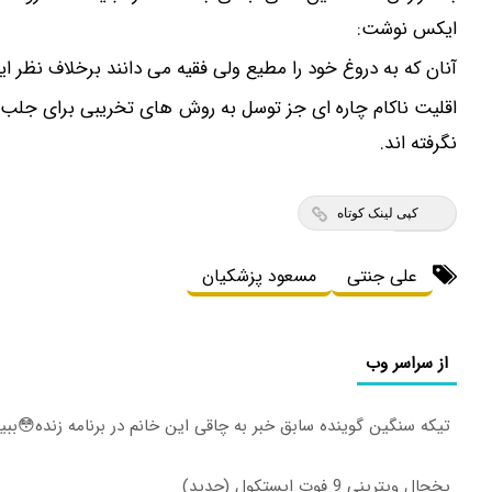
ایکس نوشت:
آنان که به دروغ خود را مطیع ولی فقیه می دانند برخلاف نظر ایش
نگرفته اند.
کپی لینک کوتاه
علی جنتی
مسعود پزشکیان
از سراسر وب
تیکه سنگین گوینده سابق خبر به چاقی این خانم در برنامه زنده😳بب
یخچال ویترینی 9 فوت ایستکول (جدید)