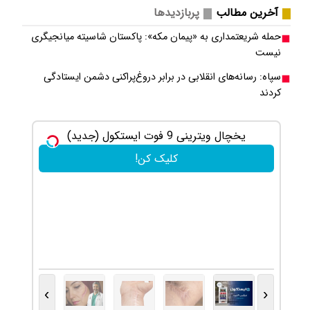
آخرین مطالب
پربازدیدها
حمله شریعتمداری به «پیمان مکه»: پاکستان شاسیته میانجیگری
نیست
سپاه: رسانه‌های انقلابی در برابر دروغ‌پراکنی دشمن ایستادگی
کردند
یخچال ویترینی 9 فوت ایستکول (جدید)
ترمیم جای 
کلیک کن!
›
‹