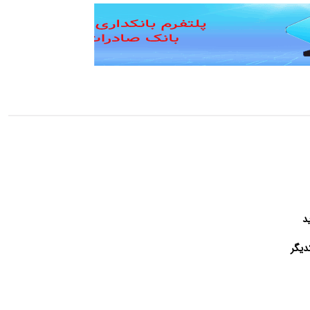
د
دیگر