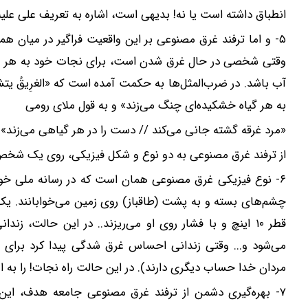
انطباق داشته است یا نه! بدیهی است، اشاره به تعریف علی علیه‌ا
۵-‌ و اما ترفند غرق مصنوعی بر این واقعیت فراگیر در میان 
وقتی شخصی در حال غرق شدن است، برای نجات خود به هر وسیل
آب باشد. در ضرب‌المثل‌ها به حکمت آمده است که «‌الغرِیقُ ی‬
به هر گیاه خشکیده‌ای چنگ می‌زند» و به قول ملای رومی
«‌مرد غرقه گشته جانی می‌کند // دست را در هر گیاهی می‌زند».
از ترفند غرق مصنوعی به دو نوع و شکل فیزیکی، روی یک شخص و
۶- نوع فیزیکی غرق مصنوعی همان است که در رسانه ملی خودمان ا
چشم‌های بسته و به پشت (طاقباز) روی زمین می‌خوابانند. یک
قطر ۱۰ اینچ و با فشار روی او می‌ریزند.. در این حالت
می‌شود و... وقتی زندانی احساس غرق شدگی پیدا کرد برای نج
مردان خدا حساب دیگری دارند). در این حالت راه نجات! را به ا
۷- بهره‌گیری دشمن از ترفند غرق مصنوعی جامعه هدف، این‌گو