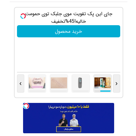
جای این پک تقویت موی جلبک توی حمومت
گوشی م
خالیه!45%تخفیف
خرید محصول
›
‹