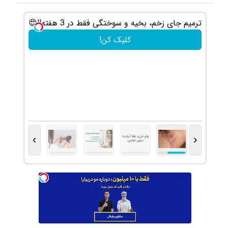
ترمیم جای زخم، بخیه و سوختگی فقط در 3 هفته!!😍
کلیک کن!
›
‹