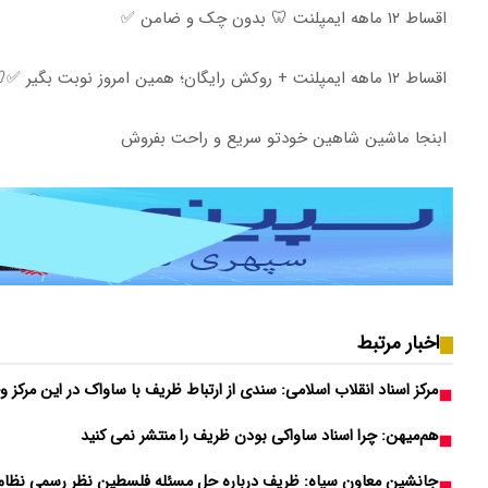
اقساط ۱۲ ماهه ایمپلنت 🦷 بدون چک و ضامن ✅
اقساط ۱۲ ماهه ایمپلنت + روکش رایگان؛ همین امروز نوبت بگیر ✅🦷
ابنجا ماشین شاهین خودتو سریع و راحت بفروش
اخبار مرتبط
مرکز اسناد انقلاب اسلامی: سندی از ارتباط ظریف با ساواک در این مرکز و
هم‌میهن: چرا اسناد ساواکی بودن ظریف را منتشر نمی کنید
جانشین معاون سپاه: ظریف درباره حل مسئله فلسطین نظر رسمی نظام ر