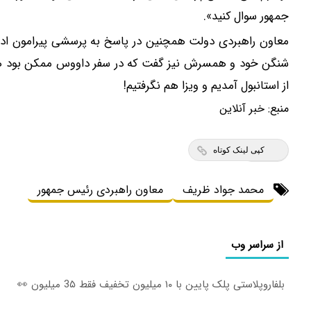
سپرد از صفر پیپ
جمهور سوال کنید».
بونو
ثبت نام کنید
معاون راهبردی دولت همچنین در پاسخ به پرسشی پیرامون ادعا
ثبت نام 
شنگن خود و همسرش نیز گفت که در سفر داووس ممکن بود هواپیم
از استانبول آمدیم و ویزا هم نگرفتیم!
منبع:
خبر آنلاین
کپی لینک کوتاه
محمد جواد ظریف
معاون راهبردی رئیس جمهور
از سراسر وب
بلفاروپلاستی پلک پایین با ۱۰ میلیون تخفیف فقط 3۵ میلیون 👀