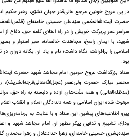
«مِنَ الْمُؤْمِنِینَ رِجَالٌ صَدَقُوا مَا عَاهَدُوا اللَّهَ عَلَیْهِ فَمِنْهُم مَّن قَضَی نَحْب
در پی عروج خونین مرجع عالی‌قدر جهان تشیّع، رهبر حکیم ا
حضرت آیت‌الله‌العظمی سیّدعلی حسینی خامنه‌ای (قدّس‌الله‌ن
سراسر عمر پربرکت خویش را در راه اعتلای کلمه حق، دفاع از 
شهید، با ایمان راسخ، مجاهدت خالصانه، صبر استوار و بصیرت
اسلامی را برافراشته نگاه داشت؛ نام و یاد آن یگانه دوران در ت
بود.
ستاد بزرگداشت عروج خونین امام مجاهد شهید حضرت آیت‌الله‌ا
محضر مبارک حضرت ولی‌عصر (عجل‌الله‌تعالی‌فرجه‌الشریف)، 
(مدظله‌العالی) و همه ملّت‌های آزاده و دلبسته به راه حق، مرا
مبعوث شده ایران اسلامی و همه دلدادگان اسلام و انقلاب اعلام م
پیرو اطلاعیه‌های پیشین این ستاد و با عنایت به برنامه‌ریزی‌ه
وداع، تشییع و تدفین پیکر مطهر آن امام مجاهد شهید و اعضای
سیّده‌بشری حسینی خامنه‌ای، زهرا حدادعادل و زهرا محمدی گلپای