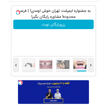
به جشنواره ایمپلنت تهران خوش اومدی! | فرصت
ویدیو هو
محدوده! مشاوره رایگان بگیر!
رزرورایگان نوبت
›
‹