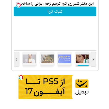
این دکتر شیرازی کرم ترمیم زخم ایرانی را ساخت!!!
100 هزار تومن پاداش بگیر
کلیک کن!
›
‹