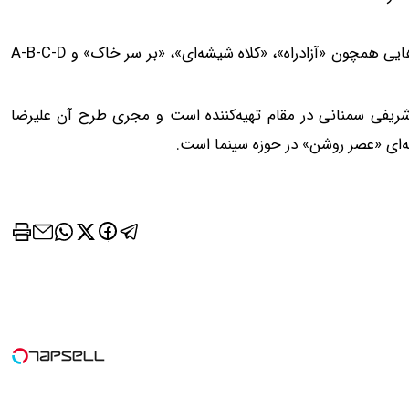
محسن خان جهانی در سابقه‌ی فیلمسازی خود ساخت مستندهایی همچون «آزادراه»، «کلاه شیشه‌ای»، «بر سر خاک» و A-B-C-D
قر شریفی سمنانی در مقام تهیه‌کننده است و مجری طرح آن علیرضا
‌ای «عصر روشن» در حوزه سینما است.