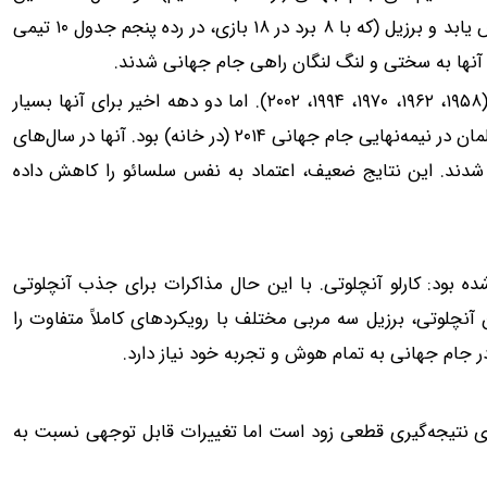
تغییر باعث شد سهمیه مستقیم آمریکای جنوبی به ۶ تیم افزایش یابد و برزیل (که با ۸ برد در ۱۸ بازی، در رده پنجم جدول ۱۰ تیمی
ر، آنها به سختی و لنگ لنگان راهی جام جهانی شدند.
برزیل پرافتخارترین تیم تاریخ جام جهانی با ۵ قهرمانی است (۱۹۵۸، ۱۹۶۲، ۱۹۷۰، ۱۹۹۴، ۲۰۰۲). اما دو دهه اخیر برای آنها بسیار
سخت بوده است. اوج این ناکامی‌ها، شکست ۷ بر یک مقابل آلمان در نیمه‌نهایی جام جهانی ۲۰۱۴ (در خانه) بود. آنها در سال‌های
هارم نهایی حذف شدند. این نتایج ضعیف، اعتماد به نفس سلسائو را کاهش داده
ده بود: کارلو آنچلوتی. با این حال مذاکرات برای جذب آنچلوتی
نچلوتی، برزیل سه مربی مختلف با رویکردهای کاملاً متفاوت را
ر جام جهانی به تمام هوش و تجربه خود نیاز دارد.
و هنوز برای نتیجه‌گیری قطعی زود است اما تغییرات قابل توجهی نسبت به