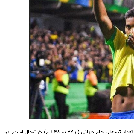
به گزارش 24 آنلاین، برزیل بیش از هر کشور دیگری از افزایش تعداد تیم‌های جام جهانی (از ۳۲ به ۴۸ تیم) خوشحال است. این