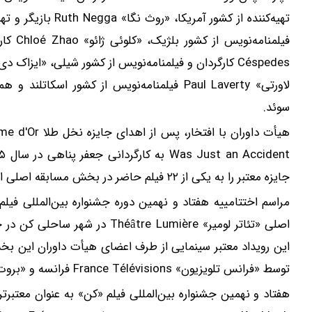
شیرازی کرم ترمیم زخم ایرانی را ساخت!!!
جای زخم و بخیه داری؟؟ 3 هفته‌ای محوش کن!
کلیک کن!
کلیک ک
سوئد.
جایزه معتبر را به یکی از ۲۲ فیلم حاضر در بخش مسابقه اصلی اهدا می‌کند.
اصلی «تئاتر لومیر» tre Lumière
این رویداد معتبر سینمایی از طرف اعضای هیأت داوران این بخ
توسط «فرانس تلویزیون» France Télévisions فرانسه و «بروت» Brut در سطح بین‌المللی پخش می‌شود.