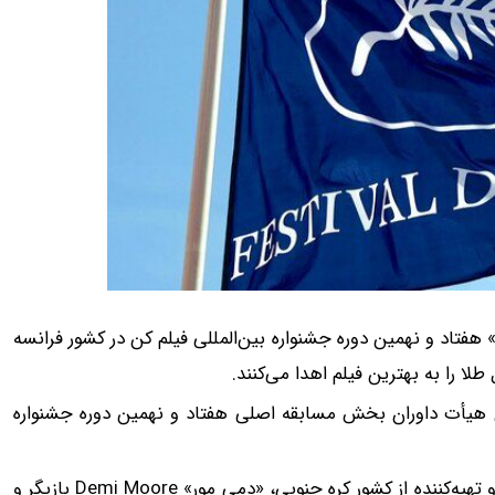
اصلی» هفتاد و نهمین دوره جشنواره بین‌المللی فیلم کن در کشور فرانسه
لا را به بهترین فیلم اهدا می‌کنند.
ی جشنواره بین‌المللی فیلم «کن» Cannes اعضای هیأت داوران بخش مسابقه اصلی هفتاد و نهمین دوره جشنواره
«پارک چان-ووک» Park Chan-wook کارگردان، فیلمنامه‌نویس و تهیه‌کننده از کشور کره جنوبی، «دمی مور» Demi Moore بازیگر و