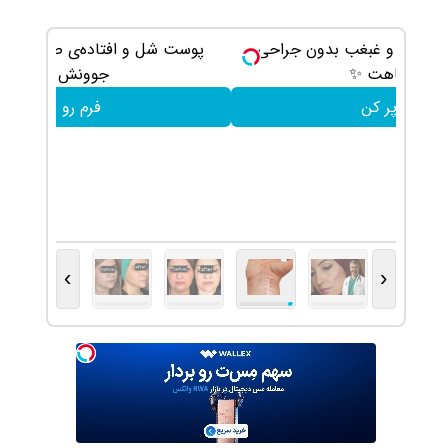
 جراحی و
پوست شل و افتاده‌ی صورتت رو با اندولیفت
جوونش کن 💟
فرم رو پر کن
›
‹