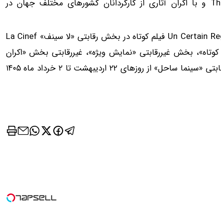
Knobloch، با مدیریت هنری «تیری فرمو» Thierry Frémaux و با اکران آثاری از کارگردانان کشورهای مختلف جهان در
بخش «مسابقه اصلی»، بخش مسابقه «نوعی نگاه» Un Certain Regard ، ۱۶ فیلم کوتاه در بخش رقابتی «لا سینف» La Cinef
The Ci، بخش رقابتی «فیلم کوتاه»، بخش غیررقابتی «نمایش ویژه»، غیررقابتی بخش «اکران
کن»، بخش غیررقابتی «اکران کلاسیک» و همچنین بخش غیررقابتی «سینما ساحل» از روزهای ۲۲ اردیبهشت تا ۲ خرداد ماه ۱۴۰۵