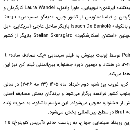
تهیه‌کننده از کشور آمریکا، «روث نگا» Ruth Negga بازیگر و تهیه‌کننده ایرلندی-اتیوپیایی، «لورا واندل» Laura Wandel کارگردان و
لیفت و جوانسازی صورت و غبغب بدون
فیلمنامه‌نویس از کشور بلژیک، «کلوئی ژائو» Chloé Zhao کارگردان و فیلمنامه‌نویس از کشور چین، «دیه‌گو سسپدس» Diego
دوران نقاهت ✨
ن!
Céspedes کارگردان و فیلمنامه‌نویس از کشور شیلی، «ایزاک دی بانکوله» Isaach De Bankolé بازیگر ساحل عاجی-آمریکایی، «پل
فرم رو پر کن
لاورتی» Paul Laverty فیلمنامه‌نویس از کشور اسکاتلند و همچنین «استلان اسکارشگورد» Stellan Skarsgård بازیگر از کشور
هیأت داوران با افتخار، پس از اهدای جایزه نخل طلا Palme d'Or توسط ژولیت بینوش به فیلم سینمایی «یک تصادف ساده» It
Was Just an Accident به کارگردانی جعفر پناهی در سال ۲۰۲۵، در هفتاد و نهمین دوره جشنواره بین‌المللی فیلم کن نیز این
مراسم اختتامییه هفتاد و نهمین دوره جشنواره بین‌المللی فیلم کن، غروب روز شنبه دوم خرداد ماه ۱۴۰۵ (۲۳ مه ۲۰۲۶) در سالن
Théâ در شهر ساحلی کن در جنوب کشور فرانسه برگزار می‌شود و برندگان بخش مسابقه اصلی
ش از جشنواره معرفی می‌شوند. این مراسم باشکوه، به صورت زنده
هفتاد و نهمین جشنواره بین‌المللی فیلم «کن» به عنوان معتبرترین رویداد سینمایی جهان، به ریاست خانم «آیریس کنوبلوخ» Iris