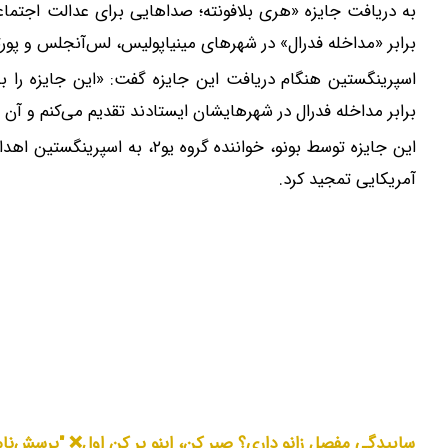
به دریافت جایزه «هری بلافونته؛ صداهایی برای عدالت اجتماعی»
بخر‼️
برابر «مداخله فدرال» در شهرهای مینیاپولیس، لس‌آنجلس و پورتل
دریافت جایزه
خرید طل
اسپرینگستین هنگام دریافت این جایزه گفت: «این جایزه را ب
برابر مداخله فدرال در شهرهایشان ایستادند تقدیم می‌کنم و آن را 
این جایزه توسط بونو، خواننده گر
آمریکایی تمجید کرد.
ساییدگی مفصل زانو داری؟ صبر کن، اینو پر کن اول❌ "پرسش‌نام