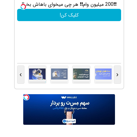
😍😍
❗❗200 میلیون وام❗❗ هر چی میخوای باهاش بخر!!
کلیک کن!
›
‹