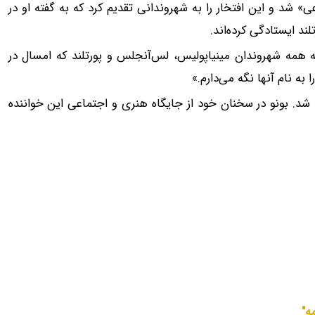
 شد و این افتخار را به شهروندانی تقدیم کرد که به گفته او در
بهترین فرصت سرمایه‌گذاری‼️ با 100 هزار تومان طلا
طلا بخر و از مزایای بیمه هم بهره‌مند شو!
ند ایستادگی کرده‌اند.
تکمیل فرم
ا💰
ه همه شهروندان مینیاپولیس، لس‌آنجلس و پورتلند که امسال در
به نام آنها نگه می‌دارم.»
وه یو۲، به اسپرینگستین اهدا شد. بونو در سخنان خود از جایگاه هنری و اجتماعی این خواننده
ه"