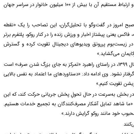
پلتفرم تلویزیون متصل روکو، «شبکه روکو»، داده‌های دسته اول و ارتباط مستقیم آن با بیش از ۱۰۰ میلیون خانوار در سراسر جهان
وقتشه
بح امروز در گفت‌وگو با تحلیل‌گران، این تصاحب را یک «نقطه
کس یعنی پیشتاز اخبار و ورزش زنده را در کنار روکو، پلتفرم برتر
ا در زیست‌بوم پررونق ویدیوهای دیجیتال تقویت کرده و گسترش
ایمان می‌گشاید.»
مرداک افزود که خرید روکو، پس از تصاحب سرویس توبی در سال ۱۳۹۹، در راستای راهبرد «تمرکز به جای بزرگ شدن صرف» است
ار نشود. وی ادامه داد: «دستاوردهای ما اعتماد به نفس بالایی
وریشن تقویت کنیم.»
 در بخشِ به‌سرعت در حال تحولِ پخش جریانی حرکت کند، که این
«ما شاهد تمایل آشکار مصرف‌کنندگان به تجمیع خدمات هستیم.
حبوب خود مانند روکو گرایش دارند.»
‌کنند