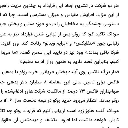
هر دو شرکت در تشریح ابعاد این قرارداد به چندین مزیت راهبرد
از این مزایا، افزایش مقیاس و میزان دسترسی است، چرا که ای
دسترسی چشمگیر به مخاطبان را در دو حوزه سنتی و پخش جری
مرداک تاکید کرد که روکو پس از نهایی شدن قرارداد نیز به عنوا
رقبایی چون «نتفلیکس» و «پرایم ویدیو» رقابت کند. وی افزود: 
شرکا باقی بماند.» وود نیز در تایید این سخن گفت: «ما می‌
کنیم، بنابراین قصد داریم به همین روال ادامه دهیم.»
قمار بزرگ فاکس روی آینده پخش جریانی: خرید روکو با بدهی ۸ میلیارد دلاری
فاکس برای تامین مالی این معامل
روکو بماند. انتظار می‌رود خرید روکو در نیمه نخست سال ۱۴۰۶ نهایی شود و ۴۰۰ میلیون دلار هم‌افزایی در هزینه‌ها ایجاد کند.
مرداک گفت هنوز زود است ارزیابی کنیم که قرارداد روکو چه ت
کابلی خواهد داشت، اما افزود: «کشف و دیده‌شدن آن حقوق ور