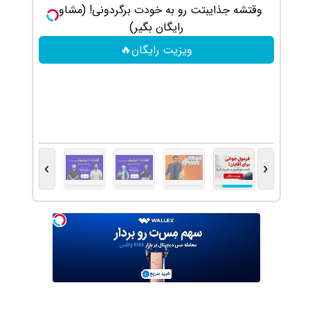
 جذایبتت رو به خودت برگردونی! (مشاوره
رایگان بگیر)
دقی
ویزیت رایگان🔥
دریاف
›
‹