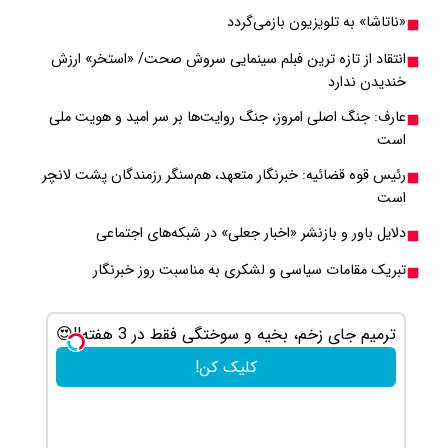
«ناتاشا» به تلویزیون بازمی‌گردد
انتقاد از تازه ترین فبلم سینمایی سروش صحت/ «استخر» ارزش
خندیدن ندارد
عارف: جنگ اصلی امروز، جنگ روایت‌ها بر سر امید و هویت ملی
است
رئیس قوه قضائیه: خبرنگار متعهد، هم‌سنگر رزمندگان پشت لانچر
است
دلایل باور و بازنشر «اخبار جعلی» در شبکه‌های اجتماعی
تبریک مقامات سیاسی و لشکری به مناسبت روز خبرنگار
ترمیم جای زخم، بخیه و سوختگی فقط در 3 هفته!!😍
جای زخم و 
کلیک کن!