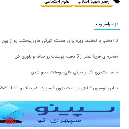
رهبر شهید انقلاب
علوم اجتماعی
از سراسر وب
تا امشب با تخفیف ویژه برای همیشه تیرگی های پوستت رو از بین ب
معجزه ی قرن! کمتر از 5 دقیقه پوستت رو صاف و بلوری کن
تا سه بشمری لک و تیرگی های پوستت محو شدن
با این لوسیون گیاهی پوستت بدون کرم پودر هم صاف و شفافه50%تخفیف