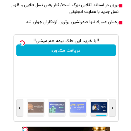
برزیل در آستانه انقلابی بزرگ است/ کنار رفتن نسل طلایی و ظهور
نسل جدید با هدایت آنچلوتی
رحمان عموزاد تنها صدرنشین برترین آزادکاران جهان شد
‼️با خرید این طلا، بیمه هم میشی‼️
100 هزار تومن پاداش بگیر
دریافت مشاوره
›
‹