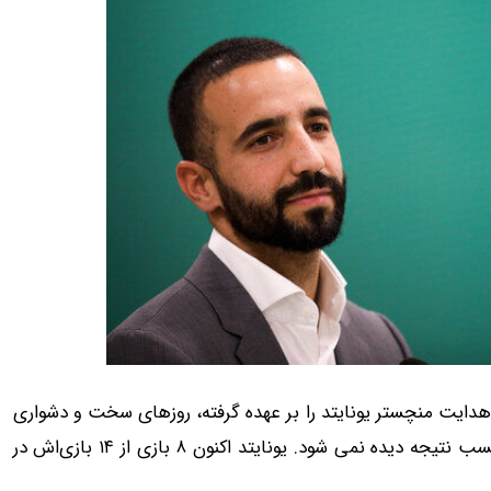
تن هاخ هدایت منچستر یونایتد را بر عهده گرفته، روزهای سخت و دشواری
را تجربه کرده است و هیچ پیشرفتی در کار او حداقل از حیث کسب نتیجه دیده نمی شود. یونایتد اکنون ۸ بازی از ۱۴ بازی‌اش در