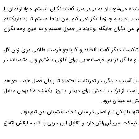
یده می‌شود، او به بی‌بی‌سی گفت: نگران نیستم. هوادارانمان را
. به بقیه چیزها فکر نمی کنم. من اینجا هستم تا به بازیکنانم
رم. من نگران جایگاه یونایتد در جدول هستم و به هیچ وجه نگران
از شکست دیگر گفت: آلخاندرو گارناچو فرصت طلایی برای زدن گل
 و ما گل نزدیم. فرصت‌هایی برای گلزنی داشتیم ولی متاسفانه در
دلیل آسیب دیدگی در تمرینات، احتمالا تا پایان فصل غایب خواهد
بود. دیالو ۲۲ ساله که با ۶ گل بهترین گلزن یونایتد در لیگ برتر است از ترکیب تیمش برای دیدار دیروز یکشنبه ۲۸ بهمن مقابل
مش به میدان برود.
وف تنها بازیکن تیم اصلی در میان نیمکت‌نشینان این تیم بود.
وی نیمکت مربیگری‌اش دارد و تقابل این مربی با تیم سابقش اتفاق