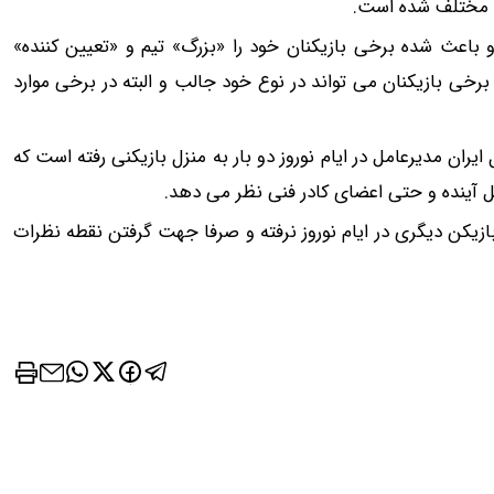
ی مختلف شده است.
، برای زمان قعطی برق!!
💎 لیفت طبیعی + بازسازی پوست + کا
چین‌وچروک؛ مشاوره رایگان
و باعث شده برخی بازیکنان خود را «بزرگ» تیم و «تعیین کننده»
 بخر
فرم رو پر کن ✅
برخی بازیکنان می تواند در نوع خود جالب و البته در برخی موارد
یران مدیرعامل در ایام نوروز دو بار به منزل بازیکنی رفته است که
صل آینده و حتی اعضای کادر فنی نظر می دهد.
ازیکن دیگری در ایام نوروز نرفته و صرفا جهت گرفتن نقطه نظرات