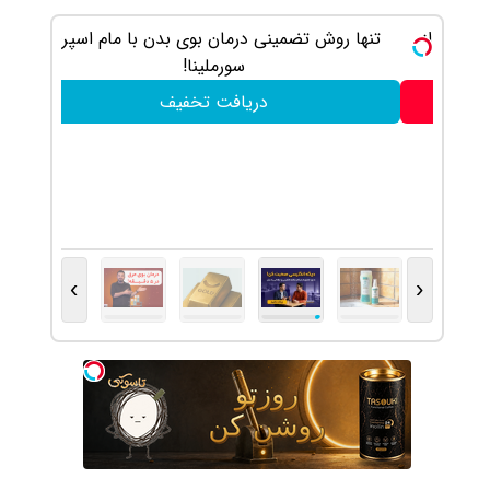
ی از
تنها روش تضمینی درمان بوی بدن با مام اسپری
سورملینا!
دریافت تخفیف
›
‹