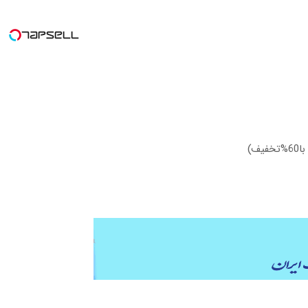
لمه انگلیسی رو حرفه ای
به هر اندازه ای که میخوای میتونی طلا بخر
یر
سرمایه ات محافظت کنی
ن!
سرمایه گذاری
ف)