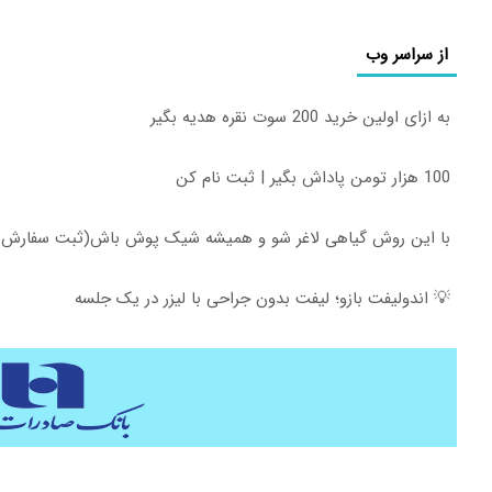
ن پک تقویت موی جلبک توی حمومت
با دوره جامع لینگانو ، مکا
از سراسر وب
خالیه!45%تخفیف
یاد بگ
خرید محصول
کلیک ک
به ازای اولین خرید 200 سوت نقره هدیه بگیر
100 هزار تومن پاداش بگیر | ثبت نام کن
با این روش گیاهی لاغر شو و همیشه شیک پوش باش(ثبت سفارش با60%تخفی
💡 اندولیفت بازو؛ لیفت بدون جراحی با لیزر در یک جلسه