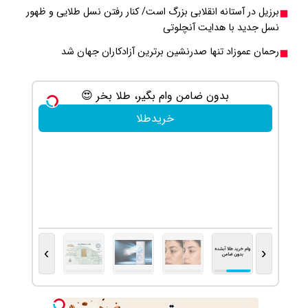
برزیل در آستانه انقلابی بزرگ است/ کنار رفتن نسل طلایی و ظهور
نسل جدید با هدایت آنچلوتی
رحمان عموزاد تنها صدرنشین برترین آزادکاران جهان شد
بدون ضامن وام بگیر، طلا بخر 😍
💎 ل
خریدطلا
›
‹