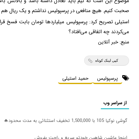
موضوع این است که تیم باید تعادل داشته باشد و بالانس باشد. 
صحبت کنیم. هیچ منافعی در پرسپولیس نداشتم و یک ریال هم از ب
استیلی تصریح کرد: پرسپولیس میلیاردها تومان بابت فسخ قرار
می‌کردند چه اتفاقی می‌افتاد؟
منبع:
خبر آنلاین
کپی لینک کوتاه
پرسپولیس
حمید استیلی
از سراسر وب
گوشی نوکیا 105 با 1,500,000 تخفیف استثنائی به مدت محدود🔥
ابنجا ماشین شاهین خودتو سریع و راحت بفروش