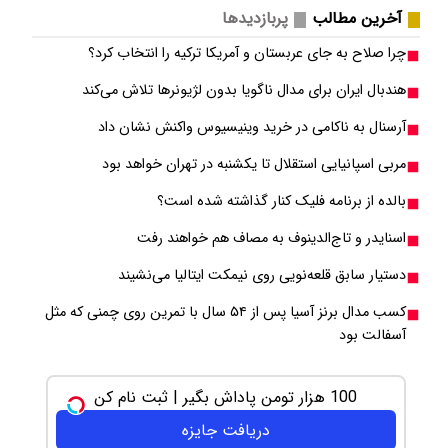
آخرین مطالب
پربازدیدها
چرا صلاح به جای عربستان و آمریکا ترکیه را انتخاب کرد؟
هندبال ایران برای مدال ناگویا بدون لژیونرها تلاش می‎‌کند
آرسنال به ناکامی در خرید وینیسیوس واکنش نشان داد
مربی اسپانیایی استقلال تا یکشنبه در تهران خواهد بود
بالده از برنامه فلیک کنار گذاشته شده است؟
اسنایدر و تاج‌الدینوف به مصاف هم خواهند رفت
دستیار سابق قلعه‌نویی روی نیمکت ایتالیا می‌نشیند
کسب مدال برنز آسیا پس از ۵۴ سال با تمرین روی چمنی که مثل
آسفالت بود
100 هزار تومن پاداش بگیر | ثبت نام کن
دریافت جایزه