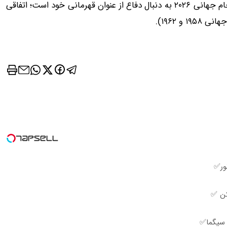
آرژانتین با هدایت لیونل اسکالونی و کاپیتانی لیونل مسی، در جام جهانی ۲۰۲۶ به دنبال دفاع از عنوان قهرمانی خود است؛ اتفاقی
ور✅
کن ✅
 سیگما✅