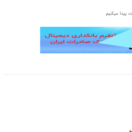
 پیدا میکنیم
د