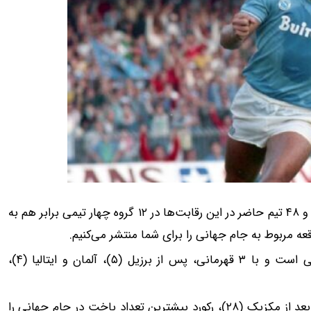
به گزارش 24 آنلاین، ۲۴ روز دیگر جام جهانی ۲۰۲۶ آغاز می‌شود و ۴۸ تیم حاضر در این رقابت‌ها در ۱۲ گروه چهار تیمی برابر هم به
تیم ملی آرژانتین یکی از موفق‌ترین تیم‌های تاریخ جام جهانی است و با ۳ قهرمانی، پس از برزیل (۵)، آلمان و ایتالیا (۴)،
این تیم در تاریخ جام جهانی ۲۴ بار طعم شکست را چشیده و بعد از مکزیک (۲۸)، رکورد بیشترین تعداد باخت در جام جهانی را