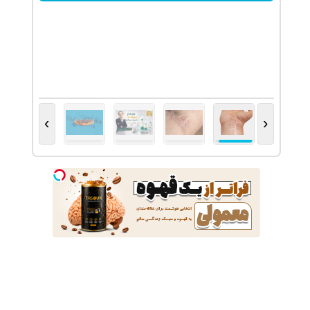
تخفیف ویژه!
›
‹