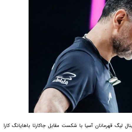
فقط در 3 هفته!!😍
چرا همه از موهات تعریف می‌کنن؟ راز این 
یان در فینال لیگ قهرمانان آسیا با شکست مقابل جاکارتا باهایانگ کارا
 کن!
تخفیف ویژه!