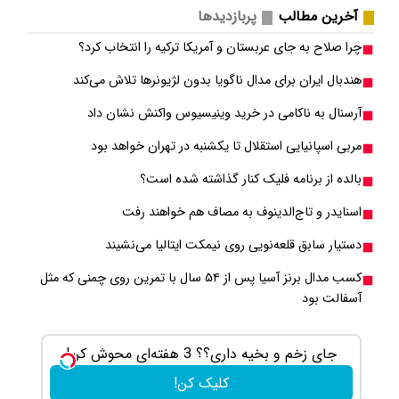
آخرین مطالب
پربازدیدها
چرا صلاح به جای عربستان و آمریکا ترکیه را انتخاب کرد؟
هندبال ایران برای مدال ناگویا بدون لژیونرها تلاش می‎‌کند
آرسنال به ناکامی در خرید وینیسیوس واکنش نشان داد
مربی اسپانیایی استقلال تا یکشنبه در تهران خواهد بود
بالده از برنامه فلیک کنار گذاشته شده است؟
اسنایدر و تاج‌الدینوف به مصاف هم خواهند رفت
دستیار سابق قلعه‌نویی روی نیمکت ایتالیا می‌نشیند
کسب مدال برنز آسیا پس از ۵۴ سال با تمرین روی چمنی که مثل
آسفالت بود
تغییره...
این شامپو ریزش موهات کاملا قطع میشه !!! تحت
لیسانس آلمان