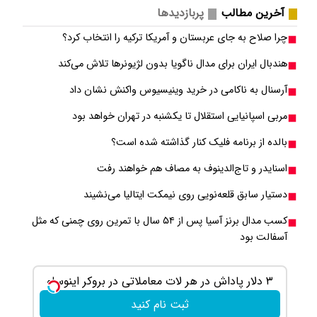
آخرین مطالب
پربازدیدها
چرا صلاح به جای عربستان و آمریکا ترکیه را انتخاب کرد؟
هندبال ایران برای مدال ناگویا بدون لژیونرها تلاش می‎‌کند
آرسنال به ناکامی در خرید وینیسیوس واکنش نشان داد
مربی اسپانیایی استقلال تا یکشنبه در تهران خواهد بود
بالده از برنامه فلیک کنار گذاشته شده است؟
اسنایدر و تاج‌الدینوف به مصاف هم خواهند رفت
دستیار سابق قلعه‌نویی روی نیمکت ایتالیا می‌نشیند
کسب مدال برنز آسیا پس از ۵۴ سال با تمرین روی چمنی که مثل
آسفالت بود
۳ دلار پاداش در هر لات معاملاتی در بروکر اینوسلو
معاملات فا
ثبت نام کنید