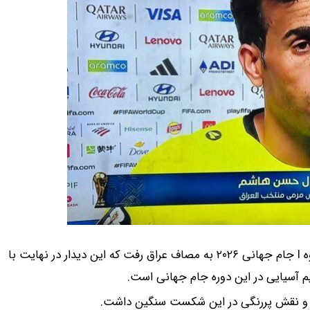
به گزارش 24 آنلاین، تیم ملی نروژ در نخستین دیدار خود در گروه I جام جهانی ۲۰۲۶ به مصاف عراق رفت که این دیدار در نهایت با
شت و نقش پررنگی در این شکست سنگین داشت.