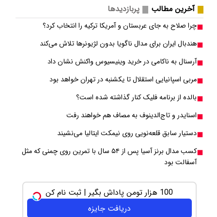
آخرین مطالب
پربازدیدها
چرا صلاح به جای عربستان و آمریکا ترکیه را انتخاب کرد؟
هندبال ایران برای مدال ناگویا بدون لژیونرها تلاش می‎‌کند
آرسنال به ناکامی در خرید وینیسیوس واکنش نشان داد
مربی اسپانیایی استقلال تا یکشنبه در تهران خواهد بود
بالده از برنامه فلیک کنار گذاشته شده است؟
اسنایدر و تاج‌الدینوف به مصاف هم خواهند رفت
دستیار سابق قلعه‌نویی روی نیمکت ایتالیا می‌نشیند
کسب مدال برنز آسیا پس از ۵۴ سال با تمرین روی چمنی که مثل
آسفالت بود
100 هزار تومن پاداش بگیر | ثبت نام کن
دریافت جایزه