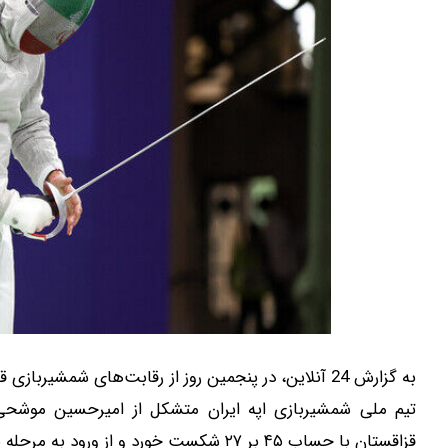
تیم ملی شمشیربازی اپه ایران متشکل از امیرحسین موشحی
قزاقستان با حساب ۴۵ بر ۲۷ شکست خورد و از ورود به مرحله یک چهارم نهایی بازماند.