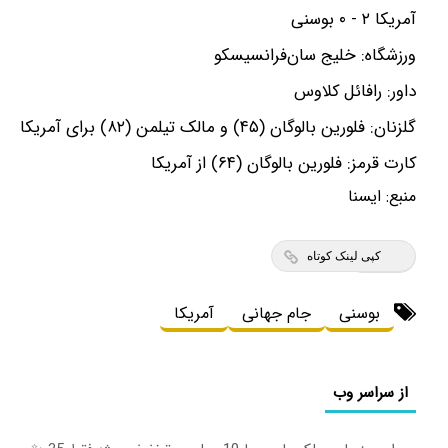
آمریکا ۲ - ۰ بوسنی
ورزشگاه: خلیج سان‌فرانسیسکو
داور: رافائل کلاوس
گلزنان: فلورین بالوگان (۴۵) و مالک تیلمن (۸۲) برای آمریکا
کارت قرمز: فلورین بالوگان (۶۴) از آمریکا
منبع:
ايسنا
کپی لینک کوتاه
بوسنی
جام جهانی
آمریکا
از سراسر وب