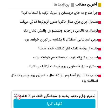
آخرین مطالب
پربازدیدها
چرا صلاح به جای عربستان و آمریکا ترکیه را انتخاب کرد؟
هندبال ایران برای مدال ناگویا بدون لژیونرها تلاش می‎‌کند
آرسنال به ناکامی در خرید وینیسیوس واکنش نشان داد
مربی اسپانیایی استقلال تا یکشنبه در تهران خواهد بود
بالده از برنامه فلیک کنار گذاشته شده است؟
اسنایدر و تاج‌الدینوف به مصاف هم خواهند رفت
دستیار سابق قلعه‌نویی روی نیمکت ایتالیا می‌نشیند
کسب مدال برنز آسیا پس از ۵۴ سال با تمرین روی چمنی که مثل
آسفالت بود
و سوختگی فقط در 3 هفته!!😍
این دکتر شیرازی کرم ترمیم زخم ای
کلیک کن!
کلیک کن!