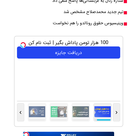
ستاره رئال به عربستانی‌ها پاسخ منفی داد
تیم جدید محمدصلاح مشخص شد
وینیسیوس حقوق رونالدو را هم نخواست
100 هزار تومن پاداش بگیر | ثبت نام کن
دریافت جایزه
›
‹