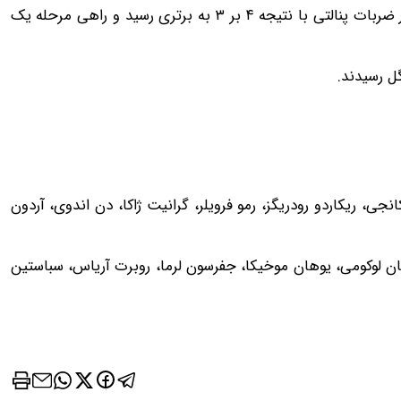
بی‌سی پلیس ونکوور به مصاف هم رفتند و در پایان سوئیس در ضربات پنالتی با نتیجه ۴ بر ۳ به برتری رسید و راهی مرحله یک
ل رسیدند.
ن، بازدید بالاتر = درآمد
رشد فروشگاهت از اینجا شروع می‌شه، برای 
ر
بیشتر، آماده‌ای؟
جی، ریکاردو رودریگز، رمو فرویلر، گرانیت ژاکا، دن اندوی، آردون
 شو
فروشنده شو
جان لوکومی، یوهان موخیکا، جفرسون لرما، روبرت آریاس، سباستین