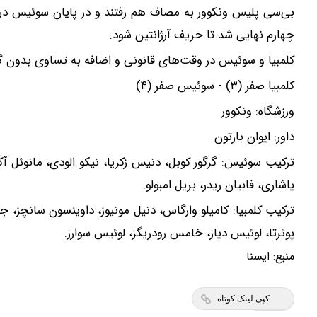
چهارم نهایی شد تا حریف آرژانتین شود.
کلمبیا و سوئیس در وقت‌های قانونی و اضافه به تساوی بدون گ
کلمبیا صفر (۳) - سوئیس صفر (۴)
ورزشگاه: ونکوور
داور: ایوان بارتون
ن پک تقویت موی جلبک توی حمومت
بازدید آنلاین‌شاپت رو زیاد ک
خالیه!45%تخفیف
بیشت
ترکیب سوئیس: گرگور کوبل، دنیس زکریا، نیکو الودی، مانوئل آکان
خرید محصول
فروشنده
یاشاری، فابیان ریدر، بریل امبولو.
ترکیب کلمبیا: کامیلو وارگاس، دنیل مونیوز، داوینسون سانچز، 
پوئرتا، لوئیس دیاز، خامس رودریگز، لوئیس سوارز.
منبع:
ايسنا
کپی لینک کوتاه