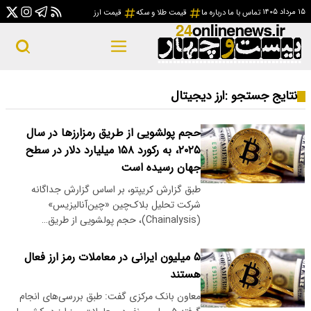
۱۵ مرداد ۱۴۰۵
تماس با ما
درباره ما
قیمت طلا و سکه
قیمت ارز
نتایج جستجو :
ارز دیجیتال
حجم پولشویی از طریق رمزارز‌ها در سال
۲۰۲۵، به رکورد ۱۵۸ میلیارد دلار در سطح
جهان رسیده است
طبق گزارش کریپتو، بر اساس گزارش جداگانه
شرکت تحلیل بلاک‌چین «چین‌آنالیزیس»
(Chainalysis)، حجم پولشویی از طریق…
۵ میلیون ایرانی در معاملات رمز ارز فعال
هستند
معاون بانک مرکزی گفت: طبق بررسی‌های انجام