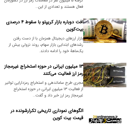
گرفته ۵ میلیون نفر در معاملات رمز ارز در کشورمان
فعال هستند و تعدادی از این…
افت دوباره بازار کریپتو با سقوط ۴ درصدی
بیت‌کوین
بازار ارزهای دیجیتال همزمان با از دست رفتن
رشدهای ابتدایی بازار سهام، روند نزولی بیش از
یک‌ماههٔ خود را ادامه دادند.
۱۳ میلیون ایرانی در حوزه استخراج غیرمجاز
رمز ارز فعالیت می‌کنند
مجری طرح ساماندهی و استخراج رمزدارایی توانیر
از فعالیت ۱۳ میلیون ایرانی در حوزه استخراج
غیرمجاز رمز ارز خبر داد و گفت…
الگوهای نموداری تاریخی تکرارشونده در
قیمت بیت کوین