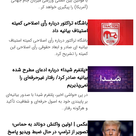
با قوانین بین المللی ورزشی میزبان جام جهانی
(آمریکا) را پیگیری خواهد کر…
باشگاه تراکتور درباره رأی اصلاحی کمیته
استیناف بیانیه داد
باشگاه تراکتور درباره رأی اصلاحی کمیته استیناف
بیانیه ای صادر و ابعاد حقوقی رأی اصلاحی این
کمیته را تشریح کرد.
«پلتفرم شیدا» درباره ادعای مطرح شده
بیانیه صادر کرد/ رفتار غیرحرفه‌ای را
نمی‌پذیریم
در پی حواشی اخیر، پلتفرم شیدا با صدور بیانیه‌ای
بر پایبندی خود به اصول حرفه‌ای و شفافیت تأکید
و هرگونه رفتار…
عکس | اولین واکنش دونالد به حماس؛
تصویر از ترامپ در حال ضبط ویدیو پاسخ