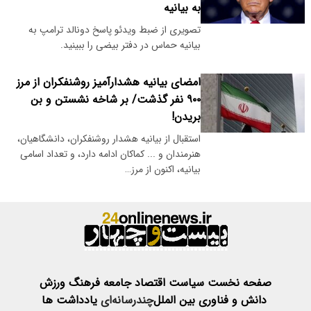
به بیانیه
تصویری از ضبط ویدئو پاسخ دونالد ترامپ به
بیانیه حماس در دفتر بیضی را ببینید.
امضای بیانیه هشدارآمیز روشنفکران از مرز
۹۰۰ نفر گذشت/ بر شاخه نشستن و بن
بریدن!
استقبال از بیانیه هشدار روشنفکران، دانشگاهیان،
هنرمندان و ... کماکان ادامه دارد، و تعداد اسامی
بیانیه، اکنون از مرز…
صفحه نخست
سیاست
اقتصاد
جامعه
فرهنگ
ورزش
دانش و فناوری
بین الملل
چندرسانه‌ای
یادداشت ها