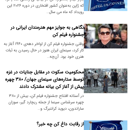
که ژاپن به‌عنوان کشور افتخاری در دوره ۲۰۲۶ این
رویداد که ماه می سال…
نگاهی به جوایز مهم هنرمندان ایرانی در
جشنواره فیلم کن
وقتی جشنواره فیلم کن از اواخر دهه‌ی ۱۹۴۰ آغاز به
کار کرد، سینمای ایران هنوز در حال رسیدن به ثبات
هنری خود بود. آن‌چه…
محکومیت سکوت در مقابل جنایات در غزه
توسط ستاره‌های سینمای جهان/ ۳۸۰ چهره
پیش از آغاز کن بیانه مشترک دادند
در آستانه افتتاح جشنواره فیلم کن، بیش از ۳۸۰
چهره سرشناس سینما از جمله ریچارد گیر، سوزان
ساراندون، دیوید کراننبرگ و…
از رقابت داغ کن چه خبر؟