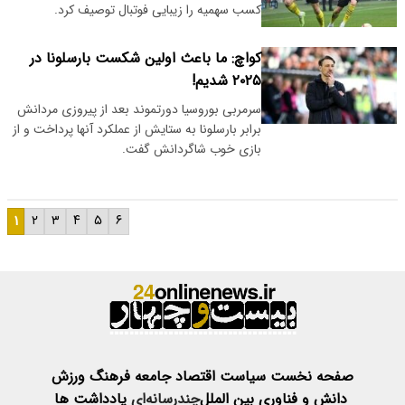
کسب سهمیه را زیبایی فوتبال توصیف کرد.
کواچ: ما باعث اولین شکست بارسلونا در
۲۰۲۵ شدیم!
سرمربی بوروسیا دورتموند بعد از پیروزی مردانش
برابر بارسلونا به ستایش از عملکرد آنها پرداخت و از
بازی خوب شاگردانش گفت.
۱
۲
۳
۴
۵
۶
صفحه نخست
سیاست
اقتصاد
جامعه
فرهنگ
ورزش
دانش و فناوری
بین الملل
چندرسانه‌ای
یادداشت ها