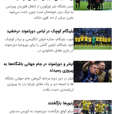
مدیر باشگاه بایر لورکوزن از انتقال فلوریان ویرتس
به لیگ برتر خوشحال است چون باعث می‌شود
بایرن بیش از حد قوی نباشد.
بلینگام کوچک در لباس دورتموند درخشید
جوب بلینگام، ستاره جوان انگلیسی و برادر کوچک
جود بلینگام، اولین گلش را برای بوروسیا دورتموند
در بازی مقابل ماملودی در…
اینتر و دورتموند در جام جهانی باشگاه‌ها به
پیروزی رسیدند
اینتر در دور دوم مرحله گروهی جام جهانی باشگاه
ها با نتیجه دو بر یک مقابل اوراوا ردز به پیروزی
ارزشمندی دست یافت.
زنبورها بازگشتند
نیکو کواچ بازگشت دورتموند به کورس مدعیان