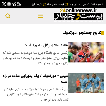
۱۶ مرداد ۱۴۰۵
تماس با ما
درباره ما
قیمت طلا و سکه
قیمت ارز
نتایج جستجو :
دورتموند
هالند عاشق رئال مادرید است
رئیس سابق باشگاه بوروسیا دورتموند مدعی شد که
ستاره نروژی منچستر سیتی دوست دارد که پیراهن
رئال مادرید را به تن کند.
سیتی - دورتموند / یک پذیرایی ساده در راه
است
ارلینگ هالند می خواهد با سیتی برابر تیم سابقش
بدرخشد و بار دیگر در لیگ قهرمانان اروپا گلزنی
کند. باید دید او چه…