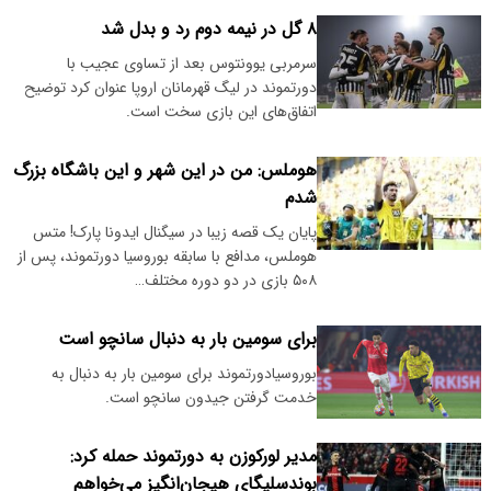
۸ گل در نیمه دوم رد و بدل شد
سرمربی یوونتوس بعد از تساوی عجیب با
دورتموند در لیگ قهرمانان اروپا عنوان کرد توضیح
اتفاق‌های این بازی سخت است.
هوملس: من در این شهر و این باشگاه بزرگ
شدم
پایان یک قصه زیبا در سیگنال ایدونا پارک! متس
هوملس، مدافع با سابقه بوروسیا دورتموند، پس از
۵۰۸ بازی در دو دوره مختلف…
برای سومین بار به دنبال سانچو است
بوروسیادورتموند برای سومین بار به دنبال به
خدمت گرفتن جیدون سانچو است.
مدیر لورکوزن به دورتموند حمله کرد:
بوندسلیگای هیجان‌انگیز می‌خواهم