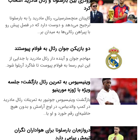
رودری بین بارسلونا و رئال مادرید انتخاب
کرد
کاپیتان منچسترسیتی، رئال مادرید را به بارسلونا
ترجیح می‌دهد و دوست دارد که در فصل پیش رو
با پیراهن رئالی‌ها به میدان بر…
دو بازیکن جوان رئال به فولام پیوستند
مهاجم جوان و آینده دار رئال مادرید با جدایی از
این تیم رسما به فولام پیوست تا شاگرد آربلوا شود.
وینیسیوس به تمرین رئال بازگشت؛ جلسه
ویژه با ژوزه مورینیو
بازگشت وینیسیوس جونیور به تمرینات رئال مادرید
در کمپ والدبباس، در اوج آرامش و بدون هیچ
حاشیه‌ای رقم خورد و او با…
دروازه‌بان بارسلونا برای هواداران نگران
تیمش پیامی دارد