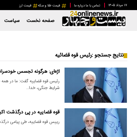
۱۷ مرداد ۱۴۰۵
تماس با ما
درباره ما
قیمت طلا و سکه
قیمت ارز
صفحه نخست
سیاست
نتایج جستجو :
رئیس قوه قضائیه
اژه‌ای: هرگونه تجسس خودسران
رئیس قوه قضاییه گفت: ما در همه حال
شرایط جنگی، خدا…
قوه قضاییه در پی درگذشت اک
رییس قوه قضاییه، طی پیامی درگذش