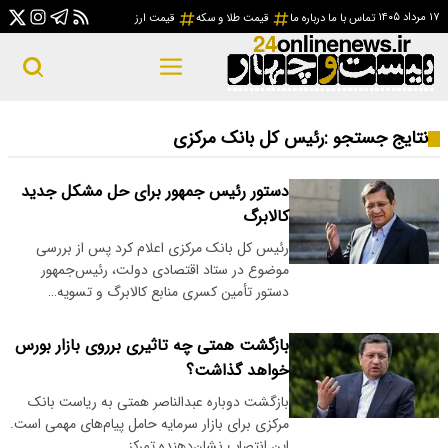
۱۷ مرداد ۱۴۰۵
تماس با ما
درباره ما
قیمت طلا و سکه
قیمت ارز
نتایج جستجو :
رئیس کل بانک مرکزی
دستور رئیس جمهور برای حل مشکل جدید
کالابرگ
رئیس کل بانک مرکزی اعلام کرد پس از بررسی
موضوع در ستاد اقتصادی دولت، رئیس‌جمهور
دستور تأمین کسری منابع کالابرگ و تسویه…
بازگشت همتی چه تاثیری برروی بازار بورس
خواهد گذاشت؟
بازگشت دوباره عبدالناصر همتی به ریاست بانک
مرکزی برای بازار سرمایه حامل پیام‌های مهمی است.
این انتصاب نشان‌دهنده تمرکز…