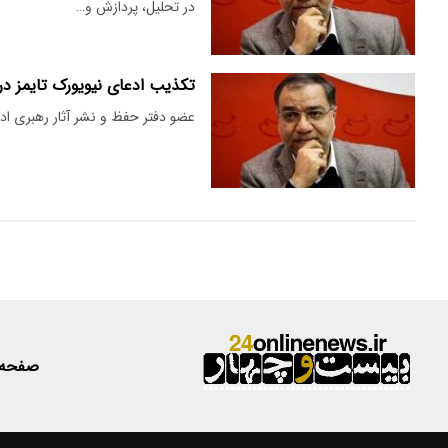
در تحلیل، پردازش و…
تکذیب ادعای نیویورک تایمز دربا
عضو دفتر حفظ و نشر آثار رهبری ادعا
صفحه