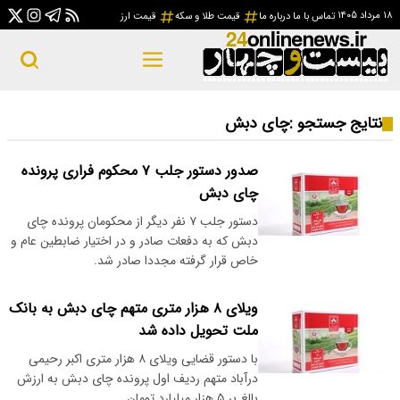
۱۸ مرداد ۱۴۰۵
تماس با ما
درباره ما
قیمت طلا و سکه
قیمت ارز
نتایج جستجو :
چای دبش
صدور دستور جلب ۷ محکوم فراری پرونده
چای دبش
دستور جلب ۷ نفر دیگر از محکومان پرونده چای
دبش که به دفعات صادر و در اختیار ضابطین عام و
خاص قرار گرفته مجددا صادر شد.
ویلای ۸ هزار متری متهم چای دبش به بانک
ملت تحویل داده شد
با دستور قضایی ویلای ۸ هزار متری اکبر رحیمی
درآباد متهم ردیف اول پرونده چای دبش به ارزش
بالغ بر ۵ هزار میلیارد تومان…