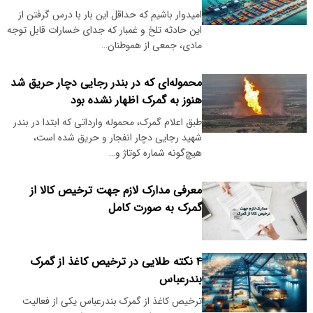
امیدوار باشیم که حداقل این بار با درس گرفتن از
این حادثه تلخ و غمبار که جدای خسارات قابل توجه
مادی، جمعی از هموطنان…
محموله‌ای که در بندر رجایی دچار حریق شد
هنوز به گمرک اظهار نشده بود
طبق اعلام گمرک، محموله وارداتی که ابتدا در بندر
شهید رجایی دچار انفجار و حریق شده است،
هیچ‌گونه شماره کوتاژ و…
معرفی مدارک لازم جهت ترخیص کالا از
گمرک به صورت کامل
۴ نکته طلایی در ترخیص کاغذ از گمرک
بندرعباس
ترخیص کاغذ از گمرک بندرعباس یکی از فعالیت