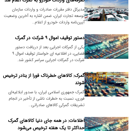
تعرفه‌های واردات خودرو به گمرک اعلام شد
مدیرکل دفتر مقررات صادرات و واردات سازمان
توسعه تجارت ایران، ضمن اشاره به آخرین وضعیت
آیین‌نامه واردات خودرو از اعلام…
دستور توقیف اموال ۹ شرکت در گمرک
یکی از گمرکات اجرایی بعد از دریافت دستور
قضایی، در اطلاعیه ای خواستار توقیف اموال ۹
شرکت در گمرکات اجرایی سراسر کشور شد.
گمرک: کالاهای خطرناک فورا از بنادر ترخیص
شوند
گمرک جمهوری اسلامی ایران، با صدور ابلاغیه‌ای
فوری، نسبت به خطرات ناشی از تأخیر در انجام
تشریفات گمرکی کالاهای صادراتی…
اطلاعات: در همه جای دنیا کالاهای گمرک
حداکثر تا یک هفته ترخیص می‌شود