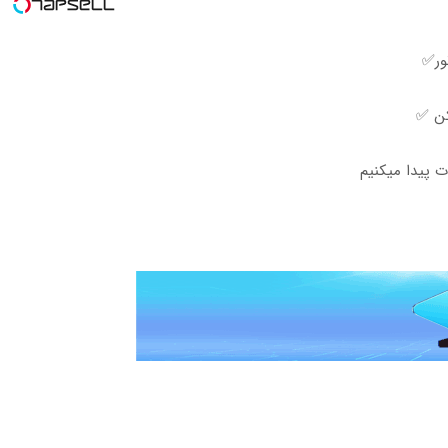
ور✅
کن ✅
 پیدا میکنیم