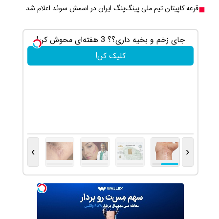
قرعه کاپیتان تیم ملی پینگ‌پنگ ایران در اسمش سوئد اعلام شد
جای زخم و بخیه داری؟؟ 3 هفته‌ای محوش کن!
خرید شمش
کلیک کن!
›
‹