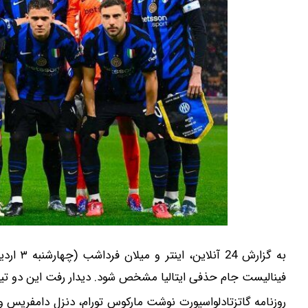
به گزارش
فینالیست جام حذفی ایتالیا مشخص شود. دیدار رفت این دو تیم 
روزنامه گاتزتادلواسپورت نوشت مارکوس تورام، دنزل دامفریس و