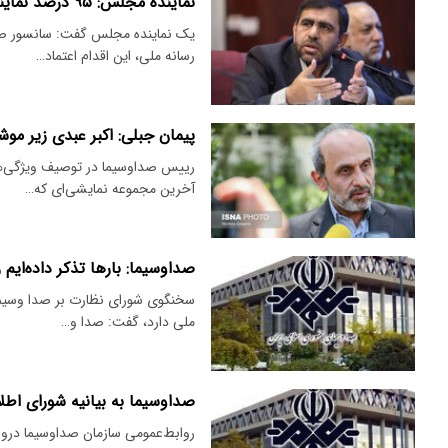
نماینده مجلس: ۹۵ درصد نمایندگان هیچگاه در رسانه ملی دیده نمی‌شوند
یک نماینده مجلس گفت: سانسور صح
رسانه ملی، این اقدام اعتماد…
پیمان جبلی: اکبر عبدی زیر مو
رییس صداوسیما در توصیف ویژگی‌های
آخرین مجموعه نمایشی‌ای که…
صداوسیما: بارها تذکر داده‌ایم
سخنگوی شورای نظارت بر صدا وسیما 
ملی دارد، گفت: صدا و…
صداوسیما به بیانیه شورای‌ اط
روابط‌عمومی سازمان صداوسیما دروا